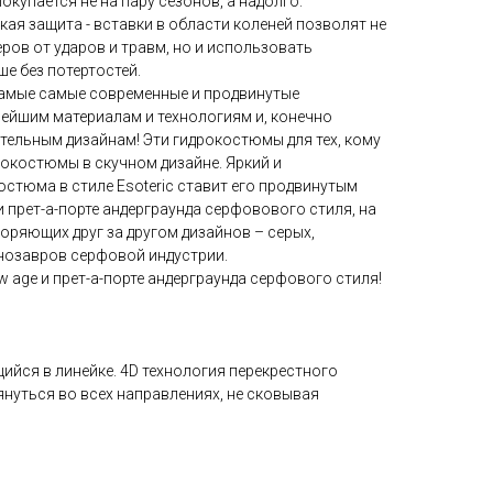
окупается не на пару сезонов, а надолго.
ая защита - вставки в области коленей позволят не
ров от ударов и травм, но и использовать
е без потертостей.
 самые самые современные и продвинутые
ейшим материалам и технологиям и, конечно
ельным дизайнам! Эти гидрокостюмы для тех, кому
рокостюмы в скучном дизайне. Яркий и
стюма в стиле Esoteric ставит его продвинутым
прет-а-порте андерграунда серфовового стиля, на
оряющих друг за другом дизайнов – серых,
нозавров серфовой индустрии.
w age и прет-а-порте андерграунда серфового стиля!
щийся в линейке. 4D технология перекрестного
нуться во всех направлениях, не сковывая