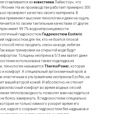
 изготавливается из
известняка
Лаймстоун, что
в Японии. На их производстве работает примерно 300
льно проверяют качество своего материала. В
ена применяют высокие технологии и даже на ощупь
личается по своим тактильным качествам от других
прен имеет 99.7% водонепроницаемости.
нологичный гидрокостюм
Гидрокостюм Esoteric
ший гидрокостюм для тех, кто не боится плохой
способ легко продлить сезон на воде, избегая
ак ваши тренировки на открытой воде будут
мфортом. Толщины неопрена в 5/3 мм хватит даже
окостюме использована также подкладка из
и, технология называется
ThermoPower
, которая
о и комфорт. А специальный эргономичный крой, в
м эластичным и ультрамягким неопреном Ezoflex, на
нет вашей второй кожей. И абсолютно не стеснит
ервоклассный комфорт во время водных сессий.
изкая теплопроводность позволят вам насладиться
 не боясь замерзнуть. В гидрокостюме специально
которая не только намного ускорит время его
вное, надолго сохранит гидрокостюм без надрывов и