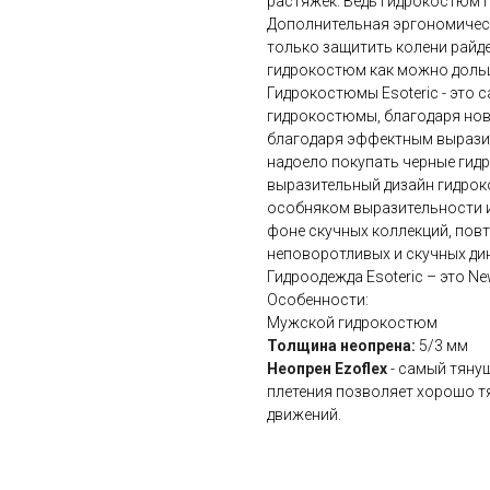
растяжек. Ведь гидрокостюм п
Дополнительная эргономическ
только защитить колени райде
гидрокостюм как можно дольш
Гидрокостюмы Esoteric - это
гидрокостюмы, благодаря нов
благодаря эффектным выразит
надоело покупать черные гид
выразительный дизайн гидроко
особняком выразительности и 
фоне скучных коллекций, повт
неповоротливых и скучных ди
Гидроодежда Esoteric – это Ne
Особенности:
Мужской гидрокостюм
Толщина неопрена:
5/3 мм
Неопрен Ezoflex
- самый тяну
плетения позволяет хорошо тя
движений.