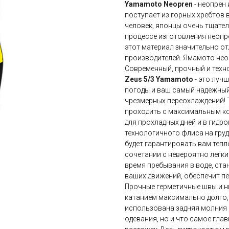
Yamamoto Neopren
- неопрен
поступает из горных хребтов 
человек, японцы очень тщате
процессе изготовления неопр
этот материал значительно от
производителей. Ямамото нео
Современный, прочный и тех
Zeus 5/3 Yamamoto
- это луч
погоды и ваш самый надежный 
чрезмерных переохлаждений! Т
проходить с максимальным ко
для прохладных дней и в гидр
технологичного флиса на груд
будет гарантировать вам тепл
сочетании с невероятно легки
время пребывания в воде, ста
ваших движений, обеспечит п
Прочные герметичные швы и н
катанием максимально долго,
использована задняя молния 
одевания, но и что самое гла