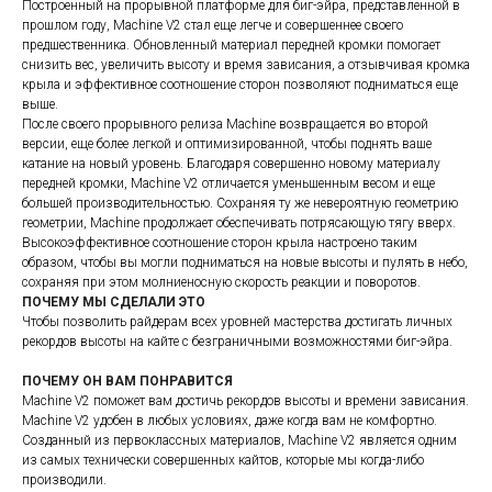
Построенный на прорывной платформе для биг-эйра, представленной в
прошлом году, Machine V2 стал еще легче и совершеннее своего
предшественника. Обновленный материал передней кромки помогает
снизить вес, увеличить высоту и время зависания, а отзывчивая кромка
крыла и эффективное соотношение сторон позволяют подниматься еще
выше.
После своего прорывного релиза Machine возвращается во второй
версии, еще более легкой и оптимизированной, чтобы поднять ваше
катание на новый уровень. Благодаря совершенно новому материалу
передней кромки, Machine V2 отличается уменьшенным весом и еще
большей производительностью. Сохраняя ту же невероятную геометрию
геометрии, Machine продолжает обеспечивать потрясающую тягу вверх.
Высокоэффективное соотношение сторон крыла настроено таким
образом, чтобы вы могли подниматься на новые высоты и пулять в небо,
сохраняя при этом молниеносную скорость реакции и поворотов.
ПОЧЕМУ МЫ СДЕЛАЛИ ЭТО
Чтобы позволить райдерам всех уровней мастерства достигать личных
рекордов высоты на кайте с безграничными возможностями биг-эйра.
ПОЧЕМУ ОН ВАМ ПОНРАВИТСЯ
Machine V2 поможет вам достичь рекордов высоты и времени зависания.
Machine V2 удобен в любых условиях, даже когда вам не комфортно.
Созданный из первоклассных материалов, Machine V2 является одним
из самых технически совершенных кайтов, которые мы когда-либо
производили.