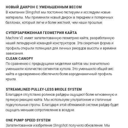
НОВЫЙ ДАКРОН С УМЕНЬШЕННЫМ ВЕСОМ
В компании Slingshot мы постоянно тестируем и исследуем новые
материалы. Мы применили новый дакрон в переднем и поперечных
баллонах, который легче и более жесткий, чем наши прошлые.
СУПЕРЗАРЯЖЕННАЯ ГЕОМЕТРИЯ КАЙТА
Machine V2 имеет запатентованную геометрию кайта, разработанную
нашей легендарной командой конструкторов. Эта секретная форма и
профиль открыли потенциал для личных рекордов высоты и времени
зависания.
CLEAN CANOPY
По сравнению с предыдущими моделями кайтов мы значительно
уменьшили количество сегментов купола. Это уменьшило общий вес
кайта и одновременно обеспечило более аэродинамичный профиль
крыла.
STREAMLINED PULLEY-LESS BRIDLE SYSTEM
Благодаря отсутствию роликов райдеры ощущают более мгновенную и
прямую реакцию кайта. Мы используем ультратонкие и статичные
подкупольные стропы. Благодаря этой обтекаемой системе райдер будет
ощущать меньшее сопротивление в воздухе.
ONE PUMP SPEED SYSTEM
Запатентованное изобретение Slingshot получило обновление. Мы