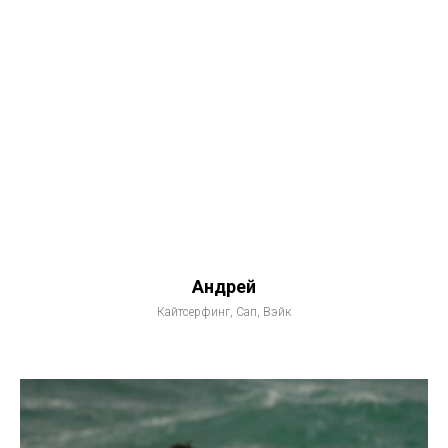
Андрей
Кайтсерфинг, Сап, Вэйк