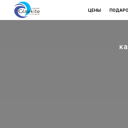
ГлавКайт
ЦЕНЫ
ПОДАРО
к