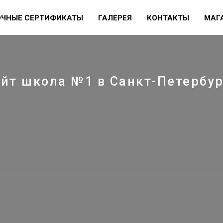
ЧНЫЕ СЕРТИФИКАТЫ
ГАЛЕРЕЯ
КОНТАКТЫ
МАГ
ШКОЛА
УСЛУГИ
КЭМПЫ
ЦЕНЫ
КОНТАКТЫ
айт школа №1 в Санкт-Петербур