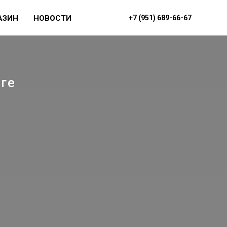
АЗИН
НОВОСТИ
+7 (951) 689-66-67
+7 951-689-66-67
ге